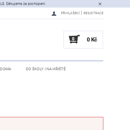
GLS. Děkujeme za pochopení.
|
PŘIHLÁŠENÍ
REGISTRACE
0
0 Kč
 DOMA
DO ŠKOLY I NA HŘIŠTĚ
NEBO VRÁCENÍ ZBOŽÍ