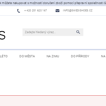
šak můžete nakupovat s možností doručení zboží pomocí přepravní společnosti 
+ 420 251 620 167
INFO@SWEDISHOES.CZ
-LÉTO
DO MĚSTA
NA ZIMU
DO PŘÍRODY
NA
MÍNKY OCHRANY OSOBNÍCH ÚDAJŮ
KONTAKTY
VÝMĚNA 