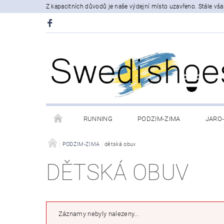
Z kapacitních důvodů je naše výdejní místo uzavřeno. Stále v
RUNNING
PODZIM-ZIMA
JARO
VÝPRODEJ
PODZIM-ZIMA
dětská obuv
OBCHODNÍ PODMÍNKY
POD
DĚTSKÁ OBUV
MOJE OBJEDNÁVKA
Záznamy nebyly nalezeny...