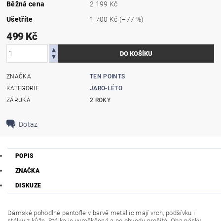
Běžná cena
2 199 Kč
Ušetříte
1 700 Kč
(–77 %)
499 Kč
ZNAČKA
TEN POINTS
KATEGORIE
JARO-LÉTO
ZÁRUKA
2 ROKY
Dotaz
POPIS
ZNAČKA
DISKUZE
Dámské pohodlné pantofle v barvě metallic mají vrch, podšívku i
stélku z kůže. Stélka je vyměkčená a po obvodu prošitá. Oba pásky