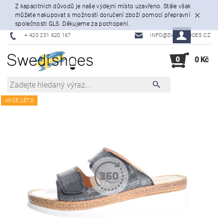
Z kapacitních důvodů je naše výdejní místo uzavřeno. Stále však
můžete nakupovat s možností doručení zboží pomocí přepravní
společnosti GLS. Děkujeme za pochopení.
+ 420 251 620 167
INFO@SWEDISHOES.CZ
0
0 Kč
AKCE LÉTO