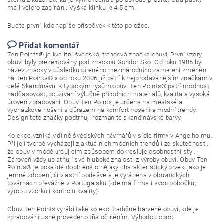
mají velcro zapínání. Výška klínku je 4.5 cm.
Buďte první, kdo napíše příspěvek k této položce.
Přidat komentář
Ten Points® je kvalitní švédská, trendová značka obuvi. První vzory
obuvi byly prezentovány pod značkou Gondor Sko. Od roku 1985 byl
název značky v důsledku cíleného mezinárodního zaměření změněn
na Ten Points® a od roku 2006 již patří k nejprodávanějším značkám v
celé Skandinávii. K typickým rysům obuvi Ten Points® patří módnost,
nadčasovost, používání výlučně přírodních materiálů, kvalita a vysoká
úroveň zpracování. Obuv Ten Points je určena na městské a
vycházkové nošení s důrazem na komfort nošení a módní trendy.
Design této značky podtrhují rozmanité skandinávské barvy.
Kolekce vzniká v dílně švédských návrhářů v sídle firmy v Angelholmu.
Při její tvorbě vycházejí z aktuálních módních trendů i ze skutečnosti,
že obuv v módě určujícím způsobem dokresluje osobnostní styl.
Zároveň vždy uplatňují své hluboké znalosti z výroby obuvi. Obuv Ten
Points® je pokaždé doplněná o nějaký charakteristický prvek, jako je
jemné zdobení, či vlastní podešve a je vyráběna v obuvnických
továrnách převážně v Portugalsku (zde má firma i svou pobočku,
výrobu vzorků i kontrolu kvality).
Obuv Ten Points vyrábí také kolekci tradičně barvené obuvi, kde je
zpracování usně provedeno třísločiněním. Výhodou oproti