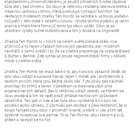
standardnímu chromočiněnému je použití přírodních činidel (dubová
kůra atd.), bez chromu. Do obuvi je většinou vkládána latexová stélka s
vlepenou usňovou vrstvou, která poskytuje vynikající komfort. Na
některých modelech značky Ten Points se setkáte s usňovou podešví,
což patří v této době k velkému luxusu. Výroba těchto podešví je velmi
pracná a málo která firma již tento typ obuvi vyrábí. Obuv je po
ukončení výroby ručně rozlešťována a tím ji dodává na originalitě.
Značka Ten Points si v trzích na celém světě získává stále více
příznivců a to nejen v řadách koncových zákazníků, ale i módních
návrhářů o čemž svědčí i to, že se značka prezentuje na výstavě Bread
& Butter v Berlíně. Zde vystavují pouze nejprestižnější firmy v oblasti
módy z celého světa.
Značka Ten Points se snaží také o to, aby koncový zákazník věděl, že
tato obuv odráží současné trendy nejen v módě, ale i architektuře a
dalších prvcích, které jsou běžně okolo nás. Tyto prvky pak návrháři
promítají do střihů a barev. Výsledkem je dokonalá obuv plná
propracovaných detailů. Barvy většinou odráží období, ve kterém se
obuv prodává a tím se opět snaží přilákat nevtíravým způsobem
zákazníka. Ten pak ví, kde a jak byla obuv vyrobena a co bylo na
počátku jejího vzhledu. Z obchodu pak odchází s přesvědčením, že si
koupil fantastickou obuv v prvotřídní kvalitě, o které ví vše a tím tak
správně investoval své peníze. To je Ten Points, obuv která má svůj
příběh a nestydí se ho říct.