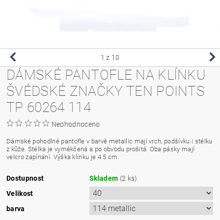
1
z 10
DÁMSKÉ PANTOFLE NA KLÍNKU
ŠVÉDSKÉ ZNAČKY TEN POINTS
TP 60264 114
Neohodnoceno
Dámské pohodlné pantofle v barvě metallic mají vrch, podšívku i stélku
z kůže. Stélka je vyměkčená a po obvodu prošitá. Oba pásky mají
velcro zapínání. Výška klínku je 4.5 cm.
Dostupnost
Skladem
(2 ks)
Velikost
barva