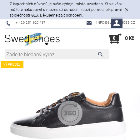
Z kapacitních důvodů je naše výdejní místo uzavřeno. Stále však
můžete nakupovat s možností doručení zboží pomocí přepravní
společnosti GLS. Děkujeme za pochopení.
+ 420 251 620 167
INFO@SWEDISHOES.CZ
0
0 Kč
VÝPRODEJ