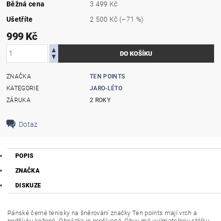
Běžná cena
3 499 Kč
Ušetříte
2 500 Kč
(–71 %)
999 Kč
ZNAČKA
TEN POINTS
KATEGORIE
JARO-LÉTO
ZÁRUKA
2 ROKY
Dotaz
POPIS
ZNAČKA
DISKUZE
Pánské černé tenisky na šněrování značky Ten points mají vrch a
podšívku kožené. Obsázka je prošívaná. Obuv má vyjímatelnou stélku.