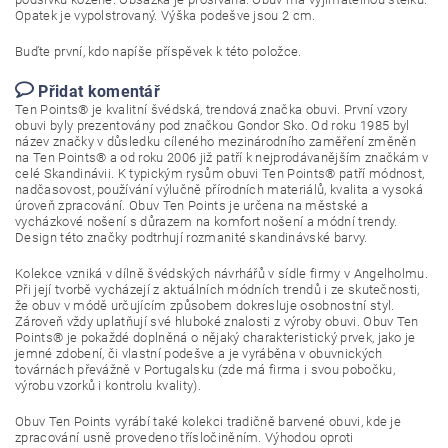
Opatek je vypolstrovaný. Výška podešve jsou 2 cm.
Buďte první, kdo napíše příspěvek k této položce.
Přidat komentář
Ten Points® je kvalitní švédská, trendová značka obuvi. První vzory
obuvi byly prezentovány pod značkou Gondor Sko. Od roku 1985 byl
název značky v důsledku cíleného mezinárodního zaměření změněn
na Ten Points® a od roku 2006 již patří k nejprodávanějším značkám v
celé Skandinávii. K typickým rysům obuvi Ten Points® patří módnost,
nadčasovost, používání výlučně přírodních materiálů, kvalita a vysoká
úroveň zpracování. Obuv Ten Points je určena na městské a
vycházkové nošení s důrazem na komfort nošení a módní trendy.
Design této značky podtrhují rozmanité skandinávské barvy.
Kolekce vzniká v dílně švédských návrhářů v sídle firmy v Angelholmu.
Při její tvorbě vycházejí z aktuálních módních trendů i ze skutečnosti,
že obuv v módě určujícím způsobem dokresluje osobnostní styl.
Zároveň vždy uplatňují své hluboké znalosti z výroby obuvi. Obuv Ten
Points® je pokaždé doplněná o nějaký charakteristický prvek, jako je
jemné zdobení, či vlastní podešve a je vyráběna v obuvnických
továrnách převážně v Portugalsku (zde má firma i svou pobočku,
výrobu vzorků i kontrolu kvality).
Obuv Ten Points vyrábí také kolekci tradičně barvené obuvi, kde je
zpracování usně provedeno třísločiněním. Výhodou oproti