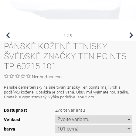
1
z 9
PÁNSKÉ KOŽENÉ TENISKY
ŠVÉDSKÉ ZNAČKY TEN POINTS
TP 60215 101
Neohodnoceno
Pánské černé tenisky na šněrování značky Ten points mají vrch a
podšívku kožené. Obsázka je prošívaná. Obuv má vyjímatelnou stélku.
Opatek je vypolstrovaný. Výška podešve jsou 2 cm.
Dostupnost
Zvolte variantu
Velikost
barva