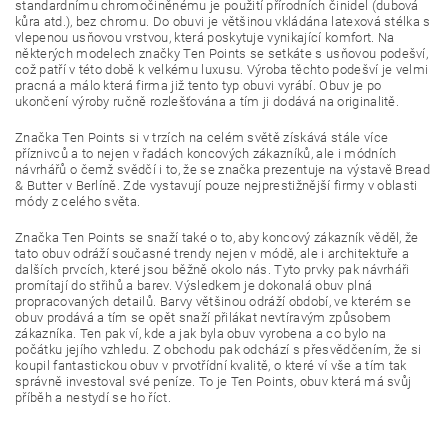
standardnímu chromočiněnému je použití přírodních činidel (dubová
kůra atd.), bez chromu. Do obuvi je většinou vkládána latexová stélka s
vlepenou usňovou vrstvou, která poskytuje vynikající komfort. Na
některých modelech značky Ten Points se setkáte s usňovou podešví,
což patří v této době k velkému luxusu. Výroba těchto podešví je velmi
pracná a málo která firma již tento typ obuvi vyrábí. Obuv je po
ukončení výroby ručně rozlešťována a tím ji dodává na originalitě.
Značka Ten Points si v trzích na celém světě získává stále více
příznivců a to nejen v řadách koncových zákazníků, ale i módních
návrhářů o čemž svědčí i to, že se značka prezentuje na výstavě Bread
& Butter v Berlíně. Zde vystavují pouze nejprestižnější firmy v oblasti
módy z celého světa.
Značka Ten Points se snaží také o to, aby koncový zákazník věděl, že
tato obuv odráží současné trendy nejen v módě, ale i architektuře a
dalších prvcích, které jsou běžně okolo nás. Tyto prvky pak návrháři
promítají do střihů a barev. Výsledkem je dokonalá obuv plná
propracovaných detailů. Barvy většinou odráží období, ve kterém se
obuv prodává a tím se opět snaží přilákat nevtíravým způsobem
zákazníka. Ten pak ví, kde a jak byla obuv vyrobena a co bylo na
počátku jejího vzhledu. Z obchodu pak odchází s přesvědčením, že si
koupil fantastickou obuv v prvotřídní kvalitě, o které ví vše a tím tak
správně investoval své peníze. To je Ten Points, obuv která má svůj
příběh a nestydí se ho říct.