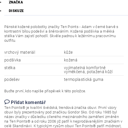
ZNAČKA
DISKUZE
Pánské kožené polobotky značky Ten Points - Adam v černé barvě s
kontrastní bílou podešví a šněrováním. Kožená podšívka a měkká
stélka Vám zajistí pohodlí. Skvěle padnou k ležérnímu pracovnímu
outfitu.
vrchový materiál
kůže
podšívka
kožená
stélka
vyjímatelná komfortně
vyměkčená, potažená kůží
podešev
termoplastická guma
Buďte první, kdo napíše příspěvek k této položce.
Přidat komentář
Ten Points® je kvalitní švédská, trendová značka obuvi. První vzory
obuvi byly prezentovány pod značkou Gondor Sko. Od roku 1985 byl
název značky v důsledku cíleného mezinárodního zaměření změněn
na Ten Points® a od roku 2006 již patří k nejprodávanějším značkám v
celé Skandinávii. K typickým rysům obuvi Ten Points® patří módnost,