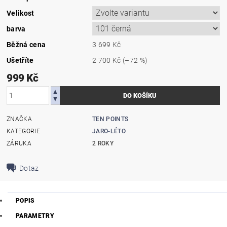
Velikost
barva
Běžná cena
3 699 Kč
Ušetříte
2 700 Kč
(–72 %)
999 Kč
ZNAČKA
TEN POINTS
KATEGORIE
JARO-LÉTO
ZÁRUKA
2 ROKY
Dotaz
POPIS
PARAMETRY