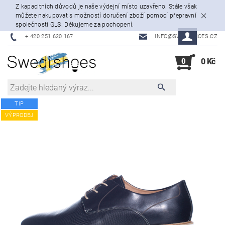
Z kapacitních důvodů je naše výdejní místo uzavřeno. Stále však
můžete nakupovat s možností doručení zboží pomocí přepravní
společnosti GLS. Děkujeme za pochopení.
+ 420 251 620 167
INFO@SWEDISHOES.CZ
0
0 Kč
TIP
VÝPRODEJ