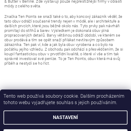
& Butter v Berlíně. Zde vystavují pouze nejprestižnější firmy v oblasti
módy z celého světa.
Značka Ten Points se snaží také o to, aby koncový zákazník věděl, že
tato obuv odráží současné trendy nejen v módě, ale i architektuře a
dalších prvcích, které jsou běžně okolo nás. Tyto prvky pak návrháři
promítají do střihů a barev. Výsledkem je dokonalá obuv plná
propracovaných detailů. Barvy většinou odráží období, ve kterém se
obuv prodává a tím se opět snaží přilákat nevtíravým způsobem
zákazníka. Ten pak ví, kde a jak byla obuv vyrobena a co bylo na
počátku jejího vzhledu. Z obchodu pak odchází s přesvědčením, že si
koupil fantastickou obuv v prvotřídní kvalitě, o které ví vše a tím tak
správně investoval své peníze. To je Ten Points, obuv která má svůj
příběh a nestydí se ho říct.
Tento web používá soubory cookie. Dalším procházením
tohoto webu vyjadřujete souhlas s jejich používáním.
NASTAVENÍ
2026 © SwediSHOES, všechna práva vyhrazena