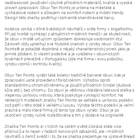
nadčasovost, používání výlučně přírodních materiálů, kvalita a vysoká
úroveň zpracování. Obuv Ten Points je určena na městské a
vycházkové nošení s důrazem na komfort nošení a módní trendy.
Design této značky podtrhují rozmanité skandinávské barvy.
Kolekce vzniká v dílně švédských návrhářů v sídle firmy v Angelholmu.
Při její tvorbě vycházejí z aktuálních módních trendů i ze skutečnosti,
že obuv v módě určujícím způsobem dokresluje osobnostní styl.
Zároveň vždy uplatňují své hluboké znalosti z výroby obuvi. Obuv Ten
Points® je pokaždé doplněná o nějaký charakteristický prvek, jako je
jemné zdobení, či vlastní podešve a je vyráběna v obuvnických
továrnách převážně v Portugalsku (zde má firma i svou pobočku,
výrobu vzorků i kontrolu kvality).
Obuv Ten Points vyrábí také kolekci tradičně barvené obuvi, kde je
zpracování usně provedeno třísločiněním. Výhodou oproti
standardnímu chromočiněnému je použití přírodních činidel (dubová
kůra atd.), bez chromu. Do obuvi je většinou vkládána latexová stélka s
vlepenou usňovou vrstvou, která poskytuje vynikající komfort. Na
některých modelech značky Ten Points se setkáte s usňovou podešví,
což patří v této době k velkému luxusu. Výroba těchto podešví je velmi
pracná a málo která firma již tento typ obuvi vyrábí. Obuv je po
ukončení výroby ručně rozlešťována a tím ji dodává na originalitě.
Značka Ten Points si v trzích na celém světě získává stále více
příznivců a to nejen v řadách koncových zákazníků, ale i módních
návrhářů o čemž svědčí i to, že se značka prezentuje na výstavě Bread