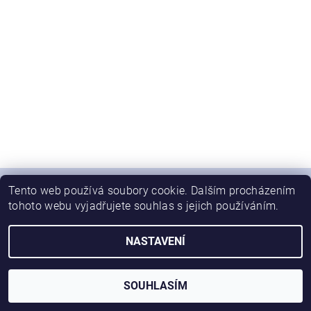
Tento web používá soubory cookie. Dalším procházením
tohoto webu vyjadřujete souhlas s jejich používáním.
2026 © SwediSHOES, všechna práva vyhrazena
NASTAVENÍ
Vytvořil Shoptet
SOUHLASÍM