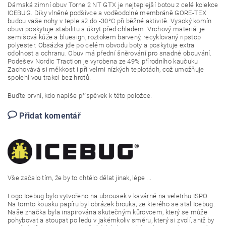
Dámská zimní obuv Torne 2 NT GTX je nejteplejší botou z celé kolekce
ICEBUG. Díky vlněné podšívce a voděodolné membráně GORE-TEX
budou vaše nohy v teple až do -30°C při běžné aktivitě. Vysoký komín
obuvi poskytuje stabilitu a úkryt před chladem. Vrchový materiál je
semišová kůže a bluesign, roztokem barvený, recyklovaný ripstop
polyester. Obsázka jde po celém obvodu boty a poskytuje extra
odolnost a ochranu. Obuv má přední šněrování pro snadné obouvání.
Podešev Nordic Traction je vyrobena ze 49% přírodního kaučuku.
Zachovává si měkkost i při velmi nízkých teplotách, což umožňuje
spolehlivou trakci bez hrotů.
Buďte první, kdo napíše příspěvek k této položce.
Přidat komentář
Vše zača
lo tím, že by to chtělo dělat jinak, lépe ...
Logo Icebug bylo vytvořeno na ubrousek v kavárně na veletrhu ISPO.
Na tomto kousku papíru byl obrázek brouka, ze kterého se stal Icebug.
Naše značka byla inspirována skutečným kůrovcem, který se může
pohybovat a stoupat po ledu v jakémkoliv směru, který si zvolí, aniž by