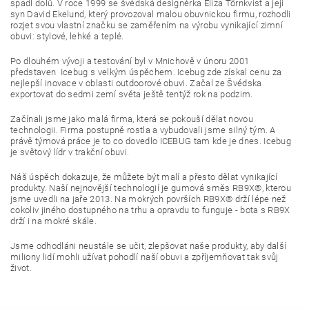
spadl dolů. V roce 1999 se švédská designérka Eliza Törnkvist a její
syn David Ekelund, který provozoval malou obuvnickou firmu, rozhodli
rozjet svou vlastní značku se zaměřením na výrobu vynikající zimní
obuvi: stylové, lehké a teplé.
Po dlouhém vývoji a testování byl v Mnichově v únoru 2001
představen Icebug s velkým úspěchem. Icebug zde získal cenu za
nejlepší inovace v oblasti outdoorové obuvi. Začal ze Švédska
exportovat do sedmi zemí světa ještě tentýž rok na podzim.
Začínali jsme jako malá firma, která se pokouší dělat novou
technologii. Firma postupně rostla a vybudovali jsme silný tým. A
právě týmová práce je to co dovedlo ICEBUG tam kde je dnes. Icebug
je světový lídr v trakční obuvi.
Náš úspěch dokazuje, že můžete být malí a přesto dělat vynikající
produkty. Naší nejnovější technologií je gumová směs RB9X®, kterou
jsme uvedli na jaře 2013. Na mokrých površích RB9X® drží lépe než
cokoliv jiného dostupného na trhu a opravdu to funguje - bota s RB9X
drží i na mokré skále.
Jsme odhodláni neustále se učit, zlepšovat naše produkty, aby další
miliony lidí mohli užívat pohodlí naší obuvi a zpříjemňovat tak svůj
život.