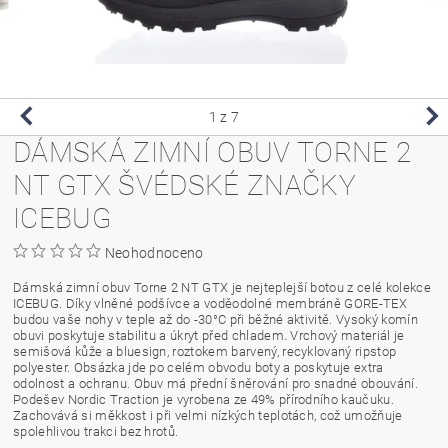
1
z 7
DÁMSKÁ ZIMNÍ OBUV TORNE 2
NT GTX ŠVÉDSKÉ ZNAČKY
ICEBUG
Neohodnoceno
Dámská zimní obuv Torne 2 NT GTX je nejteplejší botou z celé kolekce
ICEBUG. Díky vlněné podšívce a voděodolné membráně GORE-TEX
budou vaše nohy v teple až do -30°C při běžné aktivitě. Vysoký komín
obuvi poskytuje stabilitu a úkryt před chladem. Vrchový materiál je
semišová kůže a bluesign, roztokem barvený, recyklovaný ripstop
polyester. Obsázka jde po celém obvodu boty a poskytuje extra
odolnost a ochranu. Obuv má přední šněrování pro snadné obouvání.
Podešev Nordic Traction je vyrobena ze 49% přírodního kaučuku.
Zachovává si měkkost i při velmi nízkých teplotách, což umožňuje
spolehlivou trakci bez hrotů.