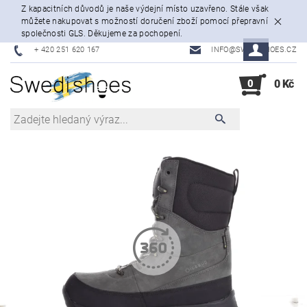
Z kapacitních důvodů je naše výdejní místo uzavřeno. Stále však
můžete nakupovat s možností doručení zboží pomocí přepravní
společnosti GLS. Děkujeme za pochopení.
+ 420 251 620 167
INFO@SWEDISHOES.CZ
0
0 Kč