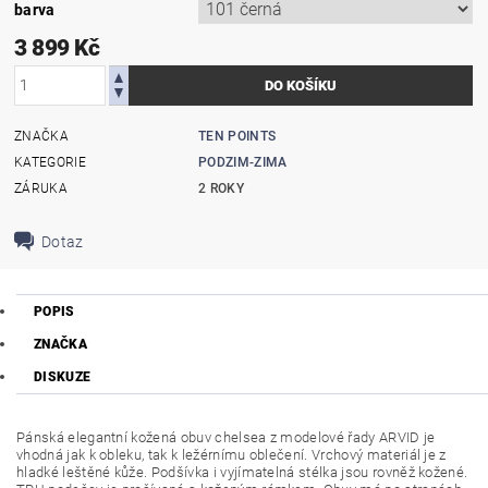
barva
3 899 Kč
ZNAČKA
TEN POINTS
KATEGORIE
PODZIM-ZIMA
ZÁRUKA
2 ROKY
Dotaz
POPIS
ZNAČKA
DISKUZE
Pánská elegantní kožená obuv chelsea z modelové řady ARVID je
vhodná jak k obleku, tak k ležérnímu oblečení. Vrchový materiál je z
hladké leštěné kůže. Podšívka i vyjímatelná stélka jsou rovněž kožené.