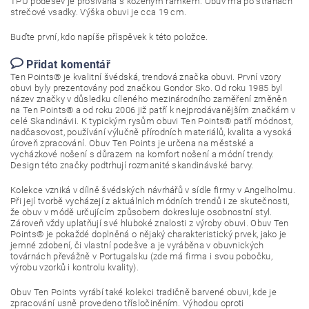
TPU podešev je prošívaná s koženým rámkem. Obuv má po stranách
strečové vsadky. Výška obuvi je cca 19 cm.
Buďte první, kdo napíše příspěvek k této položce.
Přidat komentář
Ten Points® je kvalitní švédská, trendová značka obuvi. První vzory
obuvi byly prezentovány pod značkou Gondor Sko. Od roku 1985 byl
název značky v důsledku cíleného mezinárodního zaměření změněn
na Ten Points® a od roku 2006 již patří k nejprodávanějším značkám v
celé Skandinávii. K typickým rysům obuvi Ten Points® patří módnost,
nadčasovost, používání výlučně přírodních materiálů, kvalita a vysoká
úroveň zpracování. Obuv Ten Points je určena na městské a
vycházkové nošení s důrazem na komfort nošení a módní trendy.
Design této značky podtrhují rozmanité skandinávské barvy.
Kolekce vzniká v dílně švédských návrhářů v sídle firmy v Angelholmu.
Při její tvorbě vycházejí z aktuálních módních trendů i ze skutečnosti,
že obuv v módě určujícím způsobem dokresluje osobnostní styl.
Zároveň vždy uplatňují své hluboké znalosti z výroby obuvi. Obuv Ten
Points® je pokaždé doplněná o nějaký charakteristický prvek, jako je
jemné zdobení, či vlastní podešve a je vyráběna v obuvnických
továrnách převážně v Portugalsku (zde má firma i svou pobočku,
výrobu vzorků i kontrolu kvality).
Obuv Ten Points vyrábí také kolekci tradičně barvené obuvi, kde je
zpracování usně provedeno třísločiněním. Výhodou oproti