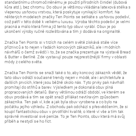
standardnímu chromočiněnému je použití přírodních činidel (dubová
kůra atd.), bez chromu. Do obuvi je většinou vkládána latexová stélka s
vlepenou usňovou vrstvou, která poskytuje vynikající komfort. Na
některých modelech značky Ten Points se setkáte s usňovou podešví,
což patří v této době k velkému luxusu. Výroba těchto podešví je velmi
pracná a málo která firma již tento typ obuvi vyrábí. Obuv je po
ukončení výroby ručně rozlešťována a tím ji dodává na originalitě.
Značka Ten Points si v trzích na celém světě získává stále více
příznivců a to nejen v řadách koncových zákazníků, ale i módních
návrhářů o čemž svědčí i to, že se značka prezentuje na výstavě Bread
& Butter v Berlíně. Zde vystavují pouze nejprestižnější firmy v oblasti
módy z celého světa.
Značka Ten Points se snaží také o to, aby koncový zákazník věděl, že
tato obuv odráží současné trendy nejen v módě, ale i architektuře a
dalších prvcích, které jsou běžně okolo nás. Tyto prvky pak návrháři
promítají do střihů a barev. Výsledkem je dokonalá obuv plná
propracovaných detailů. Barvy většinou odráží období, ve kterém se
obuv prodává a tím se opět snaží přilákat nevtíravým způsobem
zákazníka. Ten pak ví, kde a jak byla obuv vyrobena a co bylo na
počátku jejího vzhledu. Z obchodu pak odchází s přesvědčením, že si
koupil fantastickou obuv v prvotřídní kvalitě, o které ví vše a tím tak
správně investoval své peníze. To je Ten Points, obuv která má svůj
příběh a nestydí se ho říct.