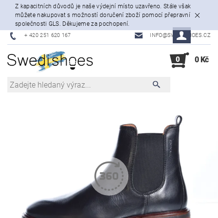
Z kapacitních důvodů je naše výdejní místo uzavřeno. Stále však
můžete nakupovat s možností doručení zboží pomocí přepravní
společnosti GLS. Děkujeme za pochopení.
+ 420 251 620 167
INFO@SWEDISHOES.CZ
0
0 Kč