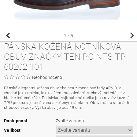
1
z 6
PÁNSKÁ KOŽENÁ KOTNÍKOVÁ
OBUV ZNAČKY TEN POINTS TP
60202 101
Neohodnoceno
Pánská elegantní kožená obuv chelsea z modelové řady ARVID je
vhodná jak k obleku, tak k ležérnímu oblečení. Vrchový materiál je z
hladké leštěné kůže. Podšívka i vyjímatelná stélka jsou rovněž kožené.
TPU podešev je prošívaná s koženým rámkem. Obuv má po stranách
strečové vsadky. Výška obuvi je cca 19 cm.
Dostupnost
Zvolte variantu
Velikost