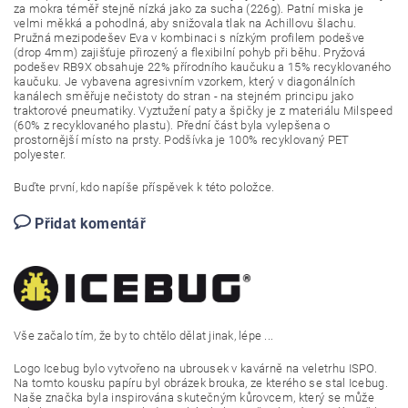
za mokra téměř stejně nízká jako za sucha (226g). Patní miska je
velmi měkká a pohodlná, aby snižovala tlak na Achillovu šlachu.
Pružná mezipodešev Eva v kombinaci s nízkým profilem podešve
(drop 4mm) zajišťuje přirozený a flexibilní pohyb při běhu. Pryžová
podešev RB9X obsahuje 22% přírodního kaučuku a 15% recyklovaného
kaučuku. Je vybavena agresivním vzorkem, který v diagonálních
kanálech směřuje nečistoty do stran - na stejném principu jako
traktorové pneumatiky. Vyztužení paty a špičky je z materiálu Milspeed
(60% z recyklovaného plastu). Přední část byla vylepšena o
prostornější místo na prsty. Podšívka je 100% recyklovaný PET
polyester.
Buďte první, kdo napíše příspěvek k této položce.
Přidat komentář
Vše zača
lo tím, že by to chtělo dělat jinak, lépe ...
Logo Icebug bylo vytvořeno na ubrousek v kavárně na veletrhu ISPO.
Na tomto kousku papíru byl obrázek brouka, ze kterého se stal Icebug.
Naše značka byla inspirována skutečným kůrovcem, který se může