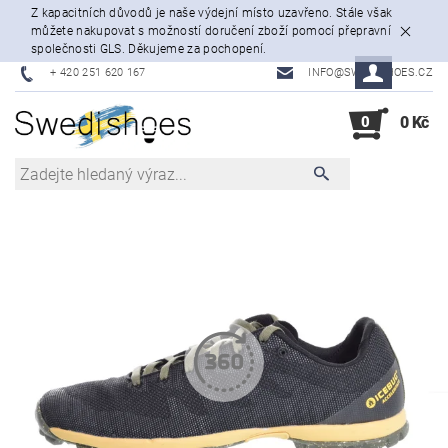
Z kapacitních důvodů je naše výdejní místo uzavřeno. Stále však
můžete nakupovat s možností doručení zboží pomocí přepravní
společnosti GLS. Děkujeme za pochopení.
+ 420 251 620 167
INFO@SWEDISHOES.CZ
0
0 Kč