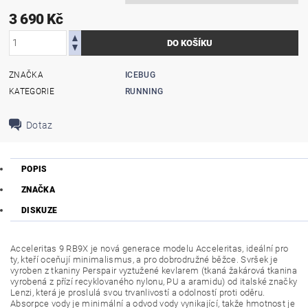
3 690 Kč
ZNAČKA
ICEBUG
KATEGORIE
RUNNING
Dotaz
POPIS
ZNAČKA
DISKUZE
Acceleritas 9 RB9X je nová generace modelu Acceleritas, ideální pro
ty, kteří oceňují minimalismus, a pro dobrodružné běžce. Svršek je
vyroben z tkaniny Perspair vyztužené kevlarem (tkaná žakárová tkanina
vyrobená z přízí recyklovaného nylonu, PU a aramidu) od italské značky
Lenzi, která je proslulá svou trvanlivostí a odolností proti oděru.
Absorpce vody je minimální a odvod vody vynikající, takže hmotnost je