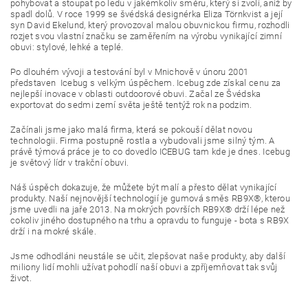
pohybovat a stoupat po ledu v jakémkoliv směru, který si zvolí, aniž by
spadl dolů. V roce 1999 se švédská designérka Eliza Törnkvist a její
syn David Ekelund, který provozoval malou obuvnickou firmu, rozhodli
rozjet svou vlastní značku se zaměřením na výrobu vynikající zimní
obuvi: stylové, lehké a teplé.
Po dlouhém vývoji a testování byl v Mnichově v únoru 2001
představen Icebug s velkým úspěchem. Icebug zde získal cenu za
nejlepší inovace v oblasti outdoorové obuvi. Začal ze Švédska
exportovat do sedmi zemí světa ještě tentýž rok na podzim.
Začínali jsme jako malá firma, která se pokouší dělat novou
technologii. Firma postupně rostla a vybudovali jsme silný tým. A
právě týmová práce je to co dovedlo ICEBUG tam kde je dnes. Icebug
je světový lídr v trakční obuvi.
Náš úspěch dokazuje, že můžete být malí a přesto dělat vynikající
produkty. Naší nejnovější technologií je gumová směs RB9X®, kterou
jsme uvedli na jaře 2013. Na mokrých površích RB9X® drží lépe než
cokoliv jiného dostupného na trhu a opravdu to funguje - bota s RB9X
drží i na mokré skále.
Jsme odhodláni neustále se učit, zlepšovat naše produkty, aby další
miliony lidí mohli užívat pohodlí naší obuvi a zpříjemňovat tak svůj
život.