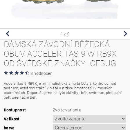
1
z 5
DÁMSKÁ ZÁVODNÍ BĚŽECKÁ
OBUV ACCELERITAS 9 W RB9X
OD ŠVÉDSKÉ ZNAČKY ICEBUG
3 hodnocení
Acceleritas 9 RB9X je minimalistická a hbitá bota s kontrolou nad
terénem, extrémní trakcí v blátě a nízkou hmotností i v mokrých
podmínkách. Doporučujeme na tyto aktivity : běh, swimrun, přespolní
běh, orientační běh.
Dostupnost
Zvolte variantu
Velikost
barva