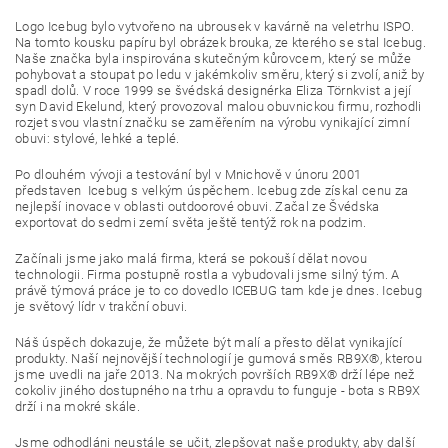
Logo Icebug bylo vytvořeno na ubrousek v kavárně na veletrhu ISPO.
Na tomto kousku papíru byl obrázek brouka, ze kterého se stal Icebug.
Naše značka byla inspirována skutečným kůrovcem, který se může
pohybovat a stoupat po ledu v jakémkoliv směru, který si zvolí, aniž by
spadl dolů. V roce 1999 se švédská designérka Eliza Törnkvist a její
syn David Ekelund, který provozoval malou obuvnickou firmu, rozhodli
rozjet svou vlastní značku se zaměřením na výrobu vynikající zimní
obuvi: stylové, lehké a teplé.
Po dlouhém vývoji a testování byl v Mnichově v únoru 2001
představen Icebug s velkým úspěchem. Icebug zde získal cenu za
nejlepší inovace v oblasti outdoorové obuvi. Začal ze Švédska
exportovat do sedmi zemí světa ještě tentýž rok na podzim.
Začínali jsme jako malá firma, která se pokouší dělat novou
technologii. Firma postupně rostla a vybudovali jsme silný tým. A
právě týmová práce je to co dovedlo ICEBUG tam kde je dnes. Icebug
je světový lídr v trakční obuvi.
Náš úspěch dokazuje, že můžete být malí a přesto dělat vynikající
produkty. Naší nejnovější technologií je gumová směs RB9X®, kterou
jsme uvedli na jaře 2013. Na mokrých površích RB9X® drží lépe než
cokoliv jiného dostupného na trhu a opravdu to funguje - bota s RB9X
drží i na mokré skále.
Jsme odhodláni neustále se učit, zlepšovat naše produkty, aby další