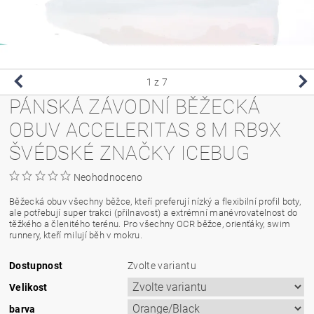
1
z 7
PÁNSKÁ ZÁVODNÍ BĚŽECKÁ
OBUV ACCELERITAS 8 M RB9X
ŠVÉDSKÉ ZNAČKY ICEBUG
Neohodnoceno
Běžecká obuv všechny běžce, kteří preferují nízký a flexibilní profil boty,
ale potřebují super trakci (přilnavost) a extrémní manévrovatelnost do
těžkého a členitého terénu. Pro všechny OCR běžce, orienťáky, swim
runnery, kteří milují běh v mokru.
Dostupnost
Zvolte variantu
Velikost
barva