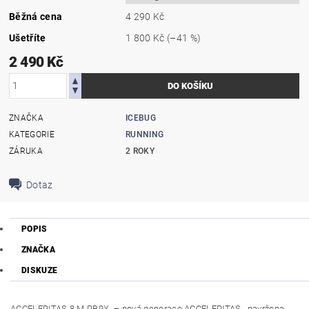
Běžná cena
4 290 Kč
Ušetříte
1 800 Kč
(–41 %)
2 490 Kč
ZNAČKA
ICEBUG
KATEGORIE
RUNNING
ZÁRUKA
2 ROKY
Dotaz
POPIS
ZNAČKA
DISKUZE
ACCELERITAS 8 M RB9X – nová generace ACCELERITAS, navržena