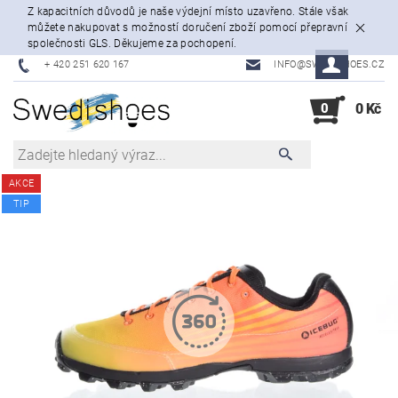
Z kapacitních důvodů je naše výdejní místo uzavřeno. Stále však
můžete nakupovat s možností doručení zboží pomocí přepravní
společnosti GLS. Děkujeme za pochopení.
+ 420 251 620 167
INFO@SWEDISHOES.CZ
0
0 Kč
AKCE
TIP