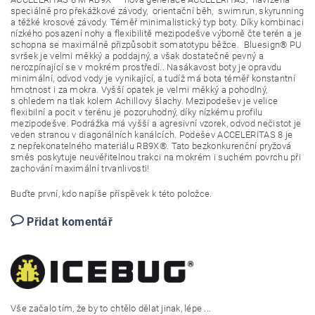
speciálně pro překážkové závody, orientační běh, swimrun, skyrunning
a těžké krosové závody. Téměř minimalistický typ boty. Díky kombinaci
nízkého posazení nohy a flexibilitě mezipodešve výborně čte terén a je
schopna se maximálně přizpůsobit somatotypu běžce. Bluesign® PU
svršek je velmi měkký a poddajný, a však dostatečně pevný a
nerozpínající se v mokrém prostředí.. Nasákavost boty je opravdu
minimální, odvod vody je vynikající, a tudíž má bota téměř konstantní
hmotnost i za mokra. Vyšší opatek je velmi měkký a pohodlný,
s ohledem na tlak kolem Achillovy šlachy. Mezipodešev je velice
flexibilní a pocit v terénu je pozoruhodný, díky nízkému profilu
mezipodešve. Podrážka má vyšší a agresivní vzorek, odvod nečistot je
veden stranou v diagonálních kanálcích. Podešev ACCELERITAS 8 je
z nepřekonatelného materiálu RB9X®. Tato bezkonkurenční pryžová
směs poskytuje neuvěřitelnou trakci na mokrém i suchém povrchu při
zachování maximální trvanlivosti!
Buďte první, kdo napíše příspěvek k této položce.
Přidat komentář
Vše zača
lo tím, že by to chtělo dělat jinak, lépe ...