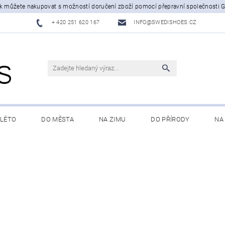
šak můžete nakupovat s možností doručení zboží pomocí přepravní společnosti 
+ 420 251 620 167
INFO@SWEDISHOES.CZ
-LÉTO
DO MĚSTA
NA ZIMU
DO PŘÍRODY
NA
MÍNKY OCHRANY OSOBNÍCH ÚDAJŮ
KONTAKTY
VÝMĚNA 