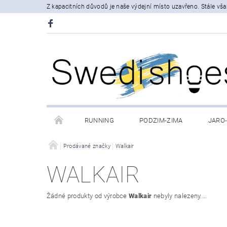
Z kapacitních důvodů je naše výdejní místo uzavřeno. Stále v
RUNNING
PODZIM-ZIMA
JARO
VÝPRODEJ
Prodávané značky
Walkair
OBCHODNÍ PODMÍNKY
POD
WALKAIR
MOJE OBJEDNÁVKA
Žádné produkty od výrobce
Walkair
nebyly nalezeny....