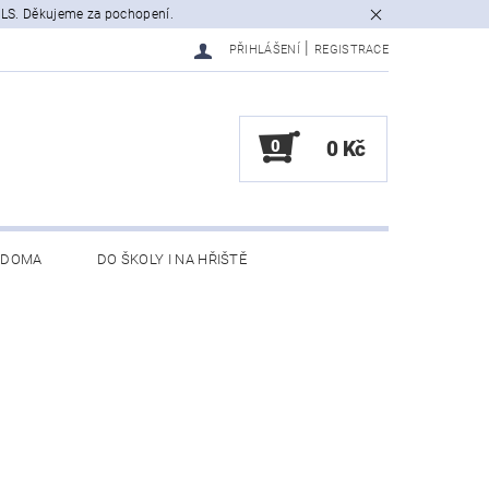
GLS. Děkujeme za pochopení.
|
PŘIHLÁŠENÍ
REGISTRACE
0
0 Kč
 DOMA
DO ŠKOLY I NA HŘIŠTĚ
NEBO VRÁCENÍ ZBOŽÍ