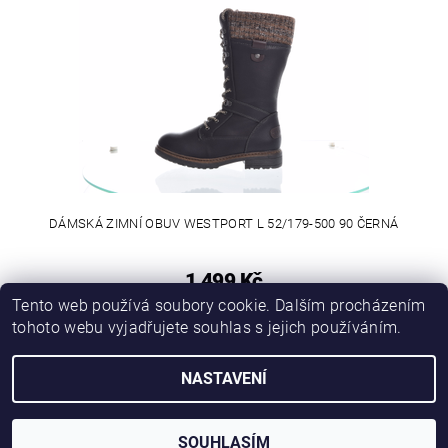
DÁMSKÁ ZIMNÍ OBUV WESTPORT L 52/179-500 90 ČERNÁ
1 499 Kč
Tento web používá soubory cookie. Dalším procházením
tohoto webu vyjadřujete souhlas s jejich používáním.
NASTAVENÍ
2026 © SwediSHOES, všechna práva vyhrazena
Vytvořil Shoptet
SOUHLASÍM