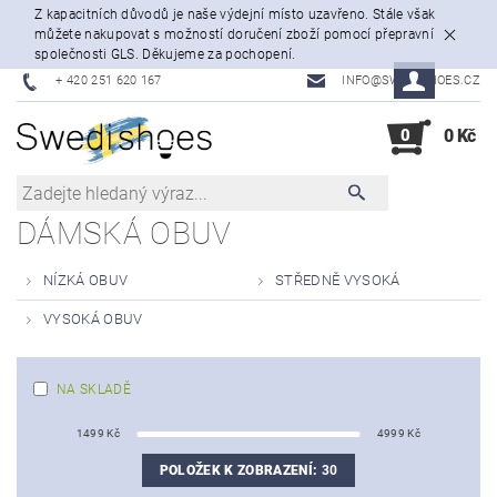
Z kapacitních důvodů je naše výdejní místo uzavřeno. Stále však
můžete nakupovat s možností doručení zboží pomocí přepravní
společnosti GLS. Děkujeme za pochopení.
+ 420 251 620 167
INFO@SWEDISHOES.CZ
0
0 Kč
DÁMSKÁ OBUV
NÍZKÁ OBUV
STŘEDNĚ VYSOKÁ
VYSOKÁ OBUV
NA SKLADĚ
1499
Kč
4999
Kč
POLOŽEK K ZOBRAZENÍ:
30