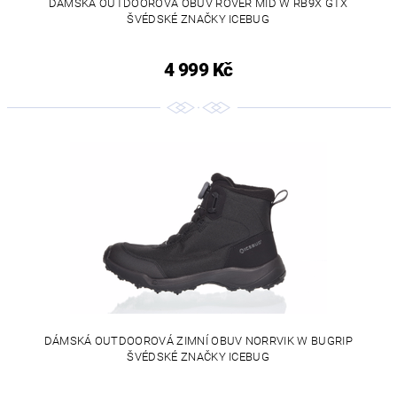
DÁMSKÁ OUTDOOROVÁ OBUV ROVER MID W RB9X GTX
ŠVÉDSKÉ ZNAČKY ICEBUG
4 999 Kč
DÁMSKÁ OUTDOOROVÁ ZIMNÍ OBUV NORRVIK W BUGRIP
ŠVÉDSKÉ ZNAČKY ICEBUG